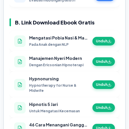
Evaluasi hubungan pasutri
B. Link Download Ebook Gratis
Mengatasi Pobia Nasi & Makanan
Unduh
Pada Anak dengan NLP
Manajemen Nyeri Modern
Unduh
Dengan Ericsonian Hipnoterapi
Hypnonursing
Unduh
Hypnotherapy for Nurse &
Midwife
Hipnotis 5 Jari
Unduh
Untuk Mengatasi Kecemasan
46 Cara Menangani Gangguan Psikosomatis
Unduh