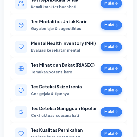
Mulai
Kenali karakter buah hati
Tes Modalitas Untuk Karir
Mulai
Gaya belajar & sugestifitas
Mental Health Inventory (MHI)
Mulai
Evaluasi kesehatan mental
Tes Minat dan Bakat (RIASEC)
Mulai
Temukan potensi karir
Tes Deteksi Skizofrenia
Mulai
Cek gejala & tipenya
Tes Deteksi Gangguan Bipolar
Mulai
Cek fluktuasi suasana hati
Tes Kualitas Pernikahan
Mulai