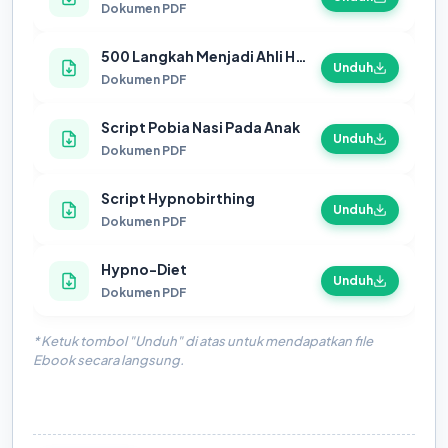
Dokumen PDF
500 Langkah Menjadi Ahli Hipnoterapi
Unduh
Dokumen PDF
Script Pobia Nasi Pada Anak
Unduh
Dokumen PDF
Script Hypnobirthing
Unduh
Dokumen PDF
Hypno-Diet
Unduh
Dokumen PDF
* Ketuk tombol "Unduh" di atas untuk mendapatkan file
Ebook secara langsung.